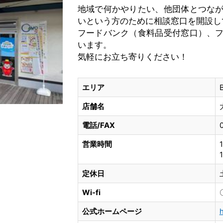
地域で何かやりたい、他団体とつな
いという方のために相談窓口を開設し
フードバンク（食料品受付窓口）、
います。
気軽にお立ち寄りください！
エリア
店舗名
電話/FAX
営業時間
定休日
Wi-fi
公式ホームページ
h