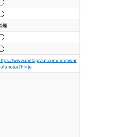
◯
◯
禁煙
◯
◯
https://www.instagram.com/himawar
.ofunato/?hl=ja